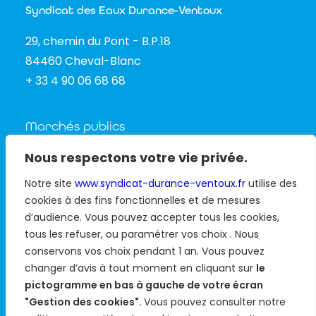
Syndicat des Eaux Durance-Ventoux
29, chemin du Pont - B.P.18
84460 Cheval-Blanc
+ 33 4 90 06 68 68
Marchés publics
Nous respectons votre vie privée.
Actualités
Notre site
www.syndicat-durance-ventoux.fr
utilise des
cookies à des fins fonctionnelles et de mesures
Médiathèque
d’audience. Vous pouvez accepter tous les cookies,
Carte interactive
tous les refuser, ou paramétrer vos choix . Nous
conservons vos choix pendant 1 an
.
Vous pouvez
Nous contacter
changer d’avis à tout moment en cliquant sur
le
pictogramme en bas à gauche de votre écran
"Gestion des cookies".
Vous pouvez consulter notre
Mentions légales