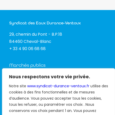
Syndicat des Eaux Durance-Ventoux
29, chemin du Pont - B.P.18
84460 Cheval-Blanc
+ 33 4 90 06 68 68
Marchés publics
Nous respectons votre vie privée.
Actualités
Notre site
www.syndicat-durance-ventoux.fr
utilise des
cookies à des fins fonctionnelles et de mesures
Médiathèque
d’audience. Vous pouvez accepter tous les cookies,
Carte interactive
tous les refuser, ou paramétrer vos choix . Nous
conservons vos choix pendant 1 an
.
Vous pouvez
Nous contacter