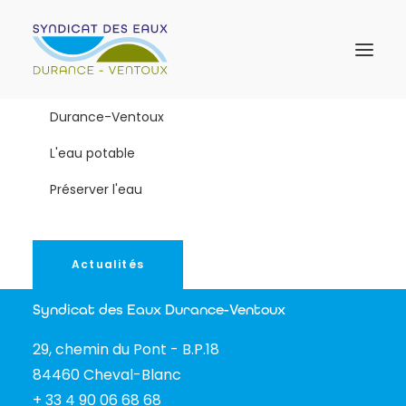
Durance-Ventoux
L'eau potable
Préserver l'eau
Actualités
Syndicat des Eaux Durance-Ventoux
29, chemin du Pont - B.P.18
84460 Cheval-Blanc
+ 33 4 90 06 68 68