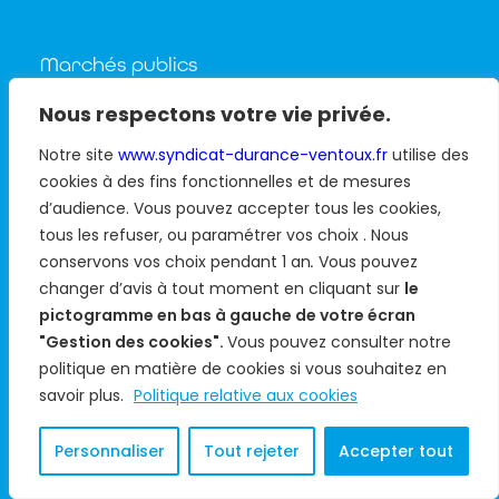
Marchés publics
Nous respectons votre vie privée.
Actualités
Notre site
www.syndicat-durance-ventoux.fr
utilise des
cookies à des fins fonctionnelles et de mesures
Médiathèque
d’audience. Vous pouvez accepter tous les cookies,
Carte interactive
tous les refuser, ou paramétrer vos choix . Nous
conservons vos choix pendant 1 an
.
Vous pouvez
Nous contacter
changer d’avis à tout moment en cliquant sur
le
pictogramme en bas à gauche de votre écran
"Gestion des cookies".
Vous pouvez consulter notre
Mentions légales
politique en matière de cookies si vous souhaitez en
savoir plus.
Politique de confidentialité
Politique relative aux cookies
Gestion des cookies
Personnaliser
Tout rejeter
Accepter tout