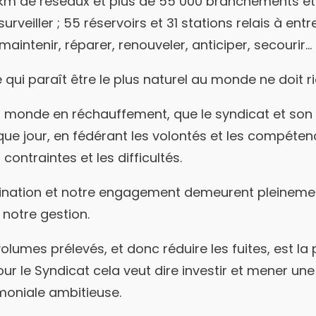
 km de réseaux et plus de 55 000 branchements e
urveiller ; 55 réservoirs et 31 stations relais à entret
aintenir, réparer, renouveler, anticiper, secourir…
qui paraît être le plus naturel au monde ne doit r
 monde en réchauffement, que le syndicat et son
e jour, en fédérant les volontés et les compéten
 contraintes et les difficultés.
ination et notre engagement demeurent pleineme
e notre gestion.
olumes prélevés, et donc réduire les fuites, est la p
ur le Syndicat cela veut dire investir et mener une
moniale ambitieuse.