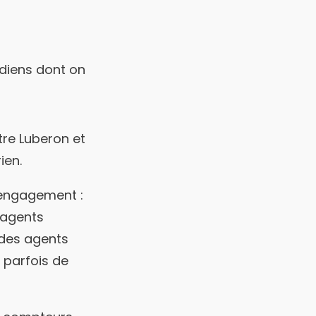
tidiens dont on
tre Luberon et
ien.
 engagement :
 agents
 des agents
t parfois de