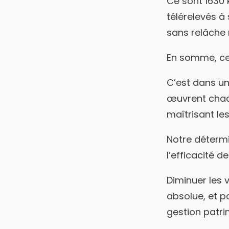
Ce sont 1630
télérelevés à s
sans relâche m
En somme, ce 
C’est dans un
œuvrent chaqu
maîtrisant les
Notre déterm
l’efficacité d
Diminuer les v
absolue, et po
gestion patri