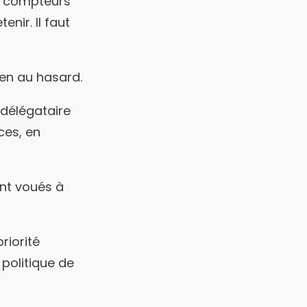
t compteurs
enir. Il faut
ien au hasard.
 délégataire
ces, en
nt voués à
riorité
 politique de